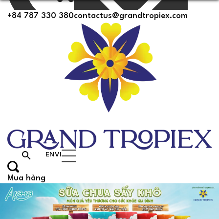
+84 787 330 380
contactus@grandtropiex.com
search
EN
VI
Mua hàng