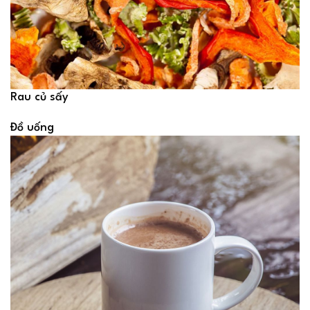
Rau củ sấy
Đồ uống