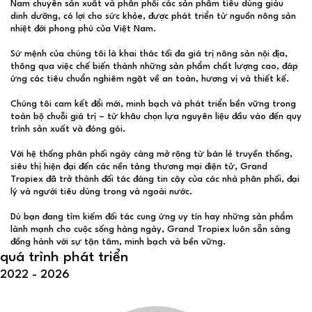
Nam chuyên sản xuất và phân phối các sản phẩm tiêu dùng giàu
dinh dưỡng, có lợi cho sức khỏe, được phát triển từ nguồn nông sản
nhiệt đới phong phú của Việt Nam.
Sứ mệnh của chúng tôi là khai thác tối đa giá trị nông sản nội địa,
thông qua việc chế biến thành những sản phẩm chất lượng cao, đáp
ứng các tiêu chuẩn nghiêm ngặt về an toàn, hương vị và thiết kế.
Chúng tôi cam kết đổi mới, minh bạch và phát triển bền vững trong
toàn bộ chuỗi giá trị – từ khâu chọn lựa nguyên liệu đầu vào đến quy
trình sản xuất và đóng gói.
Với hệ thống phân phối ngày càng mở rộng từ bán lẻ truyền thống,
siêu thị hiện đại đến các nền tảng thương mại điện tử, Grand
Tropiex đã trở thành đối tác đáng tin cậy của các nhà phân phối, đại
lý và người tiêu dùng trong và ngoài nước.
Dù bạn đang tìm kiếm đối tác cung ứng uy tín hay những sản phẩm
lành mạnh cho cuộc sống hàng ngày, Grand Tropiex luôn sẵn sàng
đồng hành với sự tận tâm, minh bạch và bền vững.
quá trình phát triển
2022 - 2026