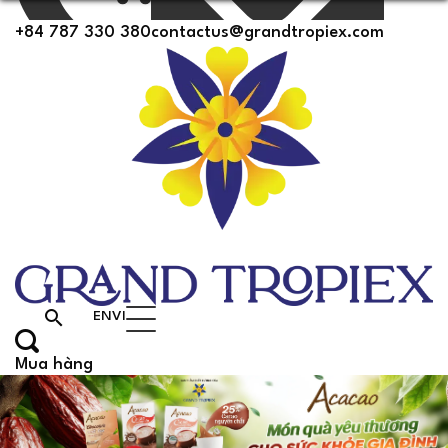
+84 787 330 380
contactus@grandtropiex.com
search
EN
VI
Mua hàng